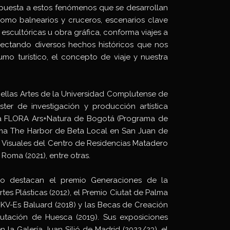
spuesta a estos fenómenos que se desarrollan
 como balnearios y cruceros, escenarios clave
s, escultóricas u obra gráfica, conforma viajes a
onectando diversos hechos históricos que nos
mo turístico, el concepto de viaje y nuestra
Bellas Artes de la Universidad Complutense de
ter de investigación y producción artística
uela FLORA Ars+Natura de Bogotá (Programa de
rama The Harbor de Beta Local en San Juan de
as Visuales del Centro de Residencias Matadero
Roma (2021), entre otras.
do destacan el premio Generaciones de la
tes Plásticas (2012), el Premio Ciutat de Palma
 DKV-Es Baluard (2018) y las Becas de Creación
putación de Huesca (2019). Sus exposiciones
n la Galería Juan Silió de Madrid (2022/23), el