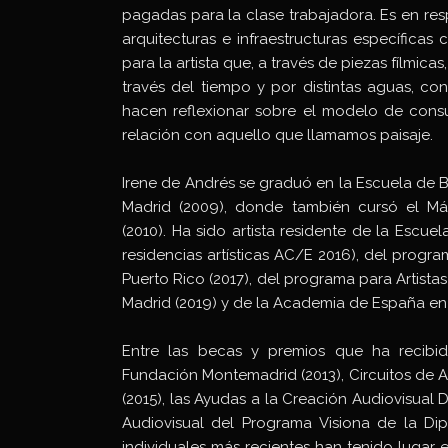
pagadas para la clase trabajadora. Es en re
arquitecturas e infraestructuras específicas
para la artista que, a través de piezas fílmica
través del tiempo y por distintas aguas, c
hacen reflexionar sobre el modelo de consu
relación con aquello que llamamos paisaje.
Irene de Andrés se graduó en la Escuela de 
Madrid (2009), donde también cursó el Más
(2010). Ha sido artista residente de la Esc
residencias artísticas AC/E 2016), del prog
Puerto Rico (2017), del programa para Artist
Madrid (2019) y de la Academia de España en 
Entre las becas y premios que ha recibi
Fundación Montemadrid (2013), Circuitos de Ar
(2015), las Ayudas a la Creación Audiovisual
Audiovisual del Programa Visiona de la Di
individuales más recientes han tenido lugar e