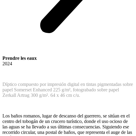
Prendre les eaux
2024
Díptico compuesto por impresión digital en tintas pigmentadas sobre
papel Somerset Enhanced 225 g/m², fotograbado sobre papel
Zerkall Artrag 300 g/m².
64 x 46 cm c/u.
Los baños romanos, lugar de descanso del guerrero, se sitúan en el
centro del tobogán de un crucero turístico, donde el uso ocioso de
las aguas se ha llevado a sus últimas consecuencias. Siguiendo ese
recorrido circular, una postal de baños, que representa el auge de las