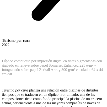
Turismo per cura
2022
Díptico compuesto por impresión digital en tintas pigmentadas con
grabado en relieve sobre papel Somerset Enhanced 225 g/m² y
fotograbado sobre papel Zerkall Artrag 300 g/m² encolado. 64 x 44
cm c/u.
Turismo per cura
plantea una relación entre piscinas de distintos
tiempos que se traducen en un díptico. Por un lado, una de las
composiciones tiene como fondo principal la piscina de un crucero
actual, perteneciente a una de las mayores compañías de naves de