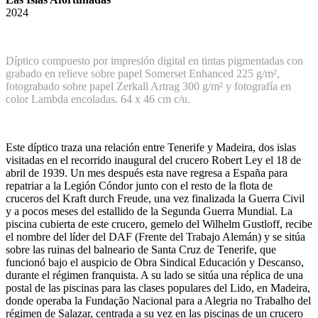
2024
Díptico compuesto por impresión digital en tintas pigmentadas con
grabado en relieve sobre papel Somerset Enhanced 225 g/m²,
fotograbado sobre papel Zerkall Artrag 300 g/m² y fotografía en
color Lambda encoladas.
64 x 46 cm c/u.
Este díptico traza una relación entre Tenerife y Madeira, dos islas
visitadas en el recorrido inaugural del crucero Robert Ley el 18 de
abril de 1939. Un mes después esta nave regresa a España para
repatriar a la Legión Cóndor junto con el resto de la flota de
cruceros del Kraft durch Freude, una vez finalizada la Guerra Civil
y a pocos meses del estallido de la Segunda Guerra Mundial. La
piscina cubierta de este crucero, gemelo del Wilhelm Gustloff, recibe
el nombre del líder del DAF (Frente del Trabajo Alemán) y se sitúa
sobre las ruinas del balneario de Santa Cruz de Tenerife, que
funcionó bajo el auspicio de Obra Sindical Educación y Descanso,
durante el régimen franquista. A su lado se sitúa una réplica de una
postal de las piscinas para las clases populares del Lido, en Madeira,
donde operaba la Fundação Nacional para a Alegria no Trabalho del
régimen de Salazar, centrada a su vez en las piscinas de un crucero